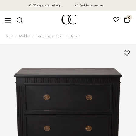
30 dagars öppet köp
Snabba leveranser
0
Start
Möbler
Förvaringsmöbler
Byråer