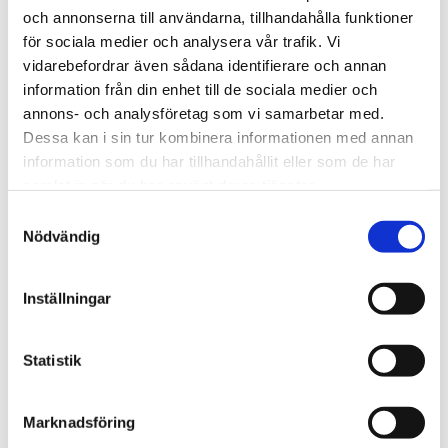
och annonserna till användarna, tillhandahålla funktioner
Djup
45 cm
för sociala medier och analysera vår trafik. Vi
vidarebefordrar även sådana identifierare och annan
Höjd
80 cm
information från din enhet till de sociala medier och
Vikt
30 kg
annons- och analysföretag som vi samarbetar med.
Dessa kan i sin tur kombinera informationen med annan
Material
Mahogny
information som du har tillhandahållit eller som de har
Färg
Svart
samlat in när du har använt deras tjänster.
Levereras monterad
Ja
Samtyckesval
Nödvändig
Möbeln torkas av med torr
Skötselråd
eller lätt fuktad trasa.
Inställningar
Lådor
2 st
Statistik
BESKRIVNING
Marknadsföring
RECENSIONER