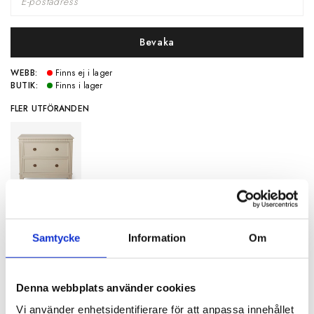
Bevaka
WEBB:
Finns ej i lager
BUTIK:
Finns i lager
FLER UTFÖRANDEN
Samtycke
Information
Om
SPECIFIKATIONER
Artikelnummer
115290
Denna webbplats använder cookies
Bredd
88 cm
Vi använder enhetsidentifierare för att anpassa innehållet