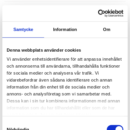
BESKRIVNING
RECENSIONER
Samtycke
Information
Om
PRODUKTBLAD
Denna webbplats använder cookies
Vi använder enhetsidentifierare för att anpassa innehållet
30 dagars öppet köp - gäller ej företagskunder eller beställningsvaror
och annonserna till användarna, tillhandahålla funktioner
för sociala medier och analysera vår trafik. Vi
vidarebefordrar även sådana identifierare och annan
information från din enhet till de sociala medier och
VISA ALLT INOM BRICKOR
annons- och analysföretag som vi samarbetar med.
Dessa kan i sin tur kombinera informationen med annan
SE HELA VARUMÄRKET
information som du har tillhandahållit eller som de har
samlat in när du har använt deras tjänster.
Samtyckesval
Nödvändig