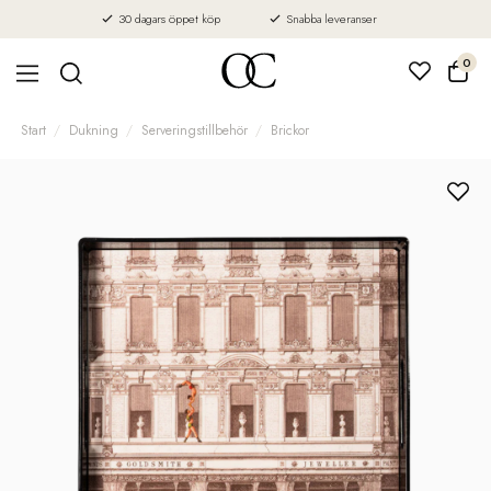
30 dagars öppet köp
Snabba leveranser
0
Start
Dukning
Serveringstillbehör
Brickor