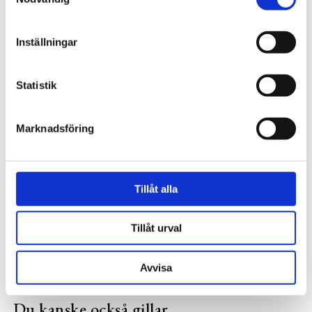
Relaterade produkter
Inställningar
-40%
Statistik
Marknadsföring
Tillåt alla
BLUE SHAKER
Bricka man med hatt
Tillåt urval
389 kr
649 kr
Avvisa
Du kanske också gillar