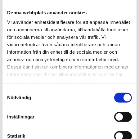
Denna webbplats använder cookies
SCARAMEO
SCARAMEO
Bordstablett enchanted grön
Glasunderlägg 10cm grön
Vi använder enhetsidentifierare för att anpassa innehållet
279 kr
100 kr
och annonserna till användarna, tillhandahålla funktioner
för sociala medier och analysera vår trafik. Vi
-40%
vidarebefordrar även sådana identifierare och annan
information från din enhet till de sociala medier och
annons- och analysföretag som vi samarbetar med.
Dessa kan i sin tur kombinera informationen med annan
information som du har tillhandahållit eller som de har
samlat in när du har använt deras tjänster.
Samtyckesval
Nödvändig
Bordstablett Scallop rotting
Bordstablett Sweet knot rotting
Inställningar
449 kr
269 kr
449 kr
Statistik