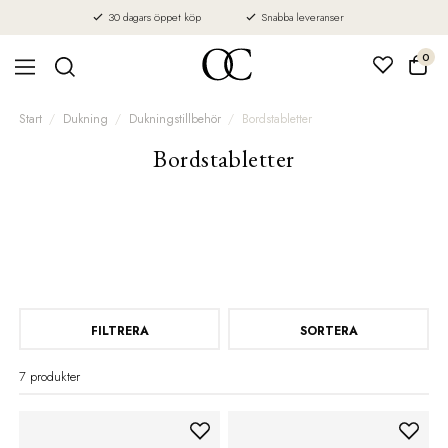
30 dagars öppet köp
Snabba leveranser
0
Start
Dukning
Dukningstillbehör
Bordstabletter
Bordstabletter
FILTRERA
SORTERA
7 produkter