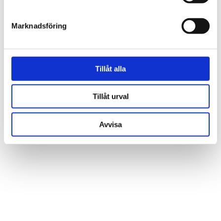
Marknadsföring
Tillåt alla
Tillåt urval
OLSSON & JENSEN
Garbo underlägg bomull gul
33x48
Avvisa
425 kr