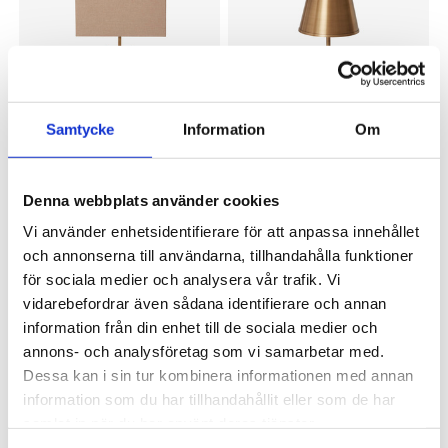
Samtycke
Information
Om
OSCAR & CLOTHILDE
OSCAR & CLOTHILDE
Denna webbplats använder cookies
Bordslampa Salvador guld inkl.
Bordslampa Geneve inkl. skärm
Vi använder enhetsidentifierare för att anpassa innehållet
1 695 kr
skärm
och annonserna till användarna, tillhandahålla funktioner
2 695 kr
för sociala medier och analysera vår trafik. Vi
vidarebefordrar även sådana identifierare och annan
information från din enhet till de sociala medier och
annons- och analysföretag som vi samarbetar med.
Dessa kan i sin tur kombinera informationen med annan
information som du har tillhandahållit eller som de har
samlat in när du har använt deras tjänster.