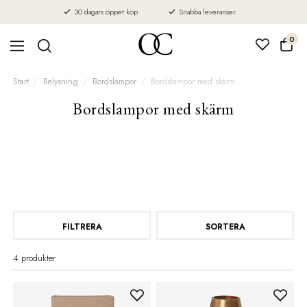
30 dagars öppet köp
Snabba leveranser
0
Start
Belysning
Bordslampor
Bordslampor med skärm
Bordslampor med skärm
FILTRERA
SORTERA
4 produkter