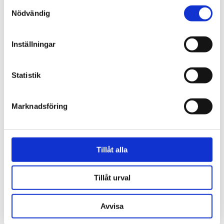
Samtyckesval
Nödvändig
OSCAR & CLOTHILDE
VAUGHAN
Bordslampa Dana inkl. svart
Bordslampa Savona mässing
Inställningar
15 495 kr
skärm
2 995 kr
Statistik
Marknadsföring
Tillåt alla
Tillåt urval
Avvisa