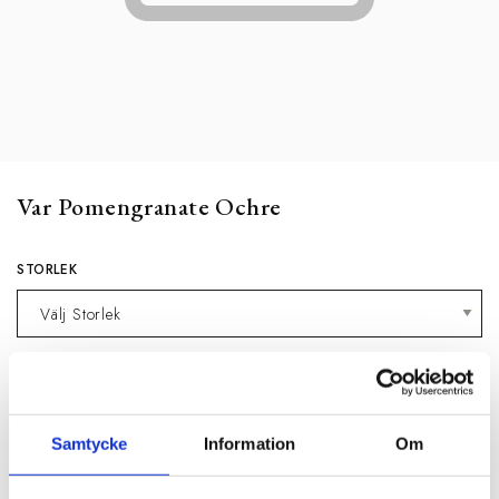
Var Pomengranate Ochre
STORLEK
0 kr
Meddela mig när produkten är tillbaka i
Samtycke
Information
Om
webblager