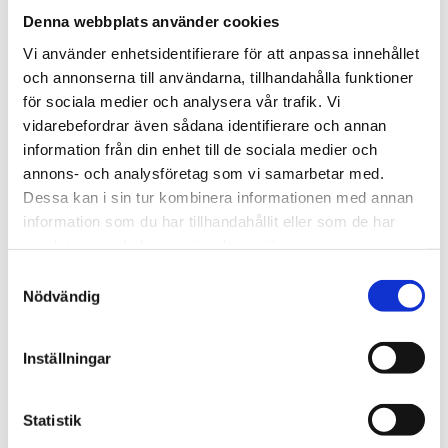
Denna webbplats använder cookies
Vi använder enhetsidentifierare för att anpassa innehållet
Bevaka
och annonserna till användarna, tillhandahålla funktioner
för sociala medier och analysera vår trafik. Vi
vidarebefordrar även sådana identifierare och annan
information från din enhet till de sociala medier och
BESKRIVNING
annons- och analysföretag som vi samarbetar med.
Dessa kan i sin tur kombinera informationen med annan
RECENSIONER
information som du har tillhandahållit eller som de har
samlat in när du har använt deras tjänster.
PRODUKTBLAD
Samtyckesval
Nödvändig
30 dagars öppet köp - gäller ej företagskunder eller beställningsvaror
Inställningar
Statistik
VISA ALLT INOM BORDSTEXTILIER