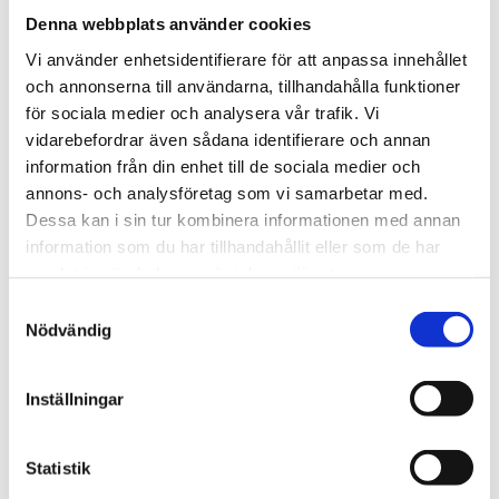
Denna webbplats använder cookies
Vi använder enhetsidentifierare för att anpassa innehållet
Bevaka
och annonserna till användarna, tillhandahålla funktioner
för sociala medier och analysera vår trafik. Vi
vidarebefordrar även sådana identifierare och annan
information från din enhet till de sociala medier och
BESKRIVNING
annons- och analysföretag som vi samarbetar med.
Dessa kan i sin tur kombinera informationen med annan
RECENSIONER
information som du har tillhandahållit eller som de har
samlat in när du har använt deras tjänster.
PRODUKTBLAD
Samtyckesval
Nödvändig
30 dagars öppet köp - gäller ej företagskunder eller beställningsvaror
Inställningar
Statistik
VISA ALLT INOM LAMPSKÄRMAR