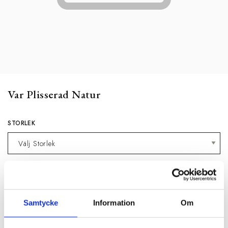
Var Plisserad Natur
STORLEK
0 kr
Meddela mig när produkten är tillbaka i
Samtycke
Information
Om
webblager