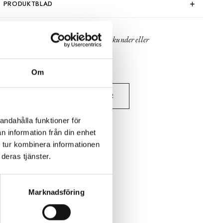
PRODUKTBLAD
30 dagars öppet köp - gäller ej företagskunder eller
beställningsvaror
Om
VISA ALLT INOM SKÅP & HYLLOR
andahålla funktioner för
SE HELA VARUMÄRKET
n information från din enhet
 tur kombinera informationen
deras tjänster.
Marknadsföring