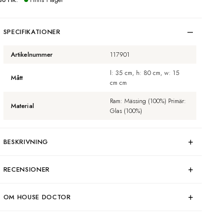
BUTIK:
Finns i lager
SPECIFIKATIONER
Artikelnummer
117901
l: 35 cm, h: 80 cm, w: 15
Mått
cm cm
Ram: Mässing (100%) Primär:
Material
Glas (100%)
BESKRIVNING
RECENSIONER
OM HOUSE DOCTOR