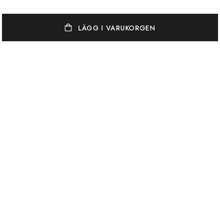
LÄGG I VARUKORGEN
OSCAR & CLOTHILDE
KUNDSERVICE
VARUMÄRKEN
Oscar & Clothilde står för en elegant, vågad och färgstark
inredningsstil. Vi blandar gärna unika antikviteter med vackra nya ting.