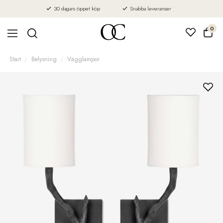
30 dagars öppet köp
Snabba leveranser
0
Start
Belysning
Vägglampor