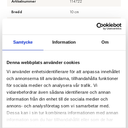
Artikelnummer
114722
Bredd
10 cm
Djup
19 cm
Höjd
17.5 cm
Samtycke
Information
Om
Material
Mässing
Färg
Brun
Denna webbplats använder cookies
Finish
Bronspläterad mässing
Vi använder enhetsidentifierare för att anpassa innehållet
Lampsockel
E14
och annonserna till användarna, tillhandahålla funktioner
för sociala medier och analysera vår trafik. Vi
Antal ljuskällor
2 st
vidarebefordrar även sådana identifierare och annan
Ljuskälla ingår
Nej
information från din enhet till de sociala medier och
annons- och analysföretag som vi samarbetar med.
Max watt
40 watt
Dessa kan i sin tur kombinera informationen med annan
information som du har tillhandahållit eller som de har
BESKRIVNING
samlat in när du har använt deras tjänster.