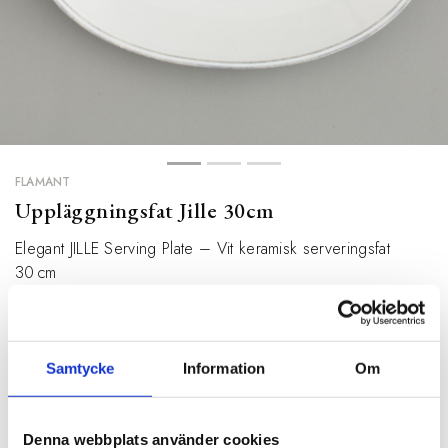
FLAMANT
Uppläggningsfat Jille 30cm
Elegant JILLE Serving Plate – Vit keramisk serveringsfat
30 cm
519 kr
WEBB:
Finns i lager
BUTIK:
Finns i lager
Samtycke
Information
Om
BESKRIVNING
Denna webbplats använder cookies