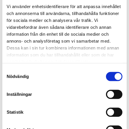
Vi använder enhetsidentifierare för att anpassa innehållet
RECENSIONER
och annonserna till användarna, tillhandahålla funktioner
för sociala medier och analysera vår trafik. Vi
OM FLAMANT
vidarebefordrar även sådana identifierare och annan
information från din enhet till de sociala medier och
annons- och analysföretag som vi samarbetar med.
PRODUKTBLAD
Dessa kan i sin tur kombinera informationen med annan
information som du har tillhandahållit eller som de har
samlat in när du har använt deras tjänster.
30 dagars öppet köp - gäller ej företagskunder eller beställningsvaror
Samtyckesval
Nödvändig
VISA ALLT INOM SERVERING
Inställningar
SE HELA VARUMÄRKET
Statistik