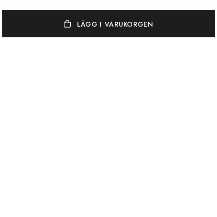
LÄGG I VARUKORGEN
OSCAR & CLOTHILDE
KUNDSERVICE
VARUMÄRKEN
Oscar & Clothilde står för en elegant, vågad och färgstark
inredningsstil. Vi blandar gärna unika antikviteter med vackra nya ting.