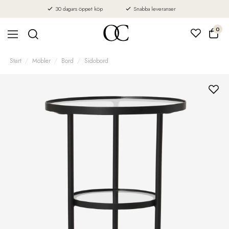
30 dagars öppet köp
Snabba leveranser
0
Start
Möbler
Bord
Sidobord