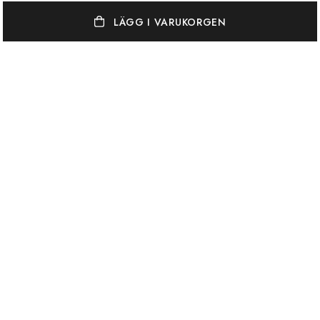
LÄGG I VARUKORGEN
OSCAR & CLOTHILDE
KUNDSERVICE
VARUMÄRKEN
Oscar & Clothilde står för en elegant, vågad och färgstark
inredningsstil. Vi blandar gärna unika antikviteter med vackra nya ting.
Hos oss hittar du egenproduktion under varumärket Oscar & Clothilde