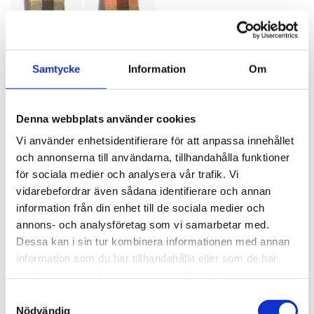
Samtycke
Information
Om
SPECIFIKATIONER
Denna webbplats använder cookies
Artikelnummer
117502
Vi använder enhetsidentifierare för att anpassa innehållet
och annonserna till användarna, tillhandahålla funktioner
Mått
130x180 cm cm
för sociala medier och analysera vår trafik. Vi
vidarebefordrar även sådana identifierare och annan
47% Ull, 27% Polyester, 20%
Material
Alpaca, 6% syntet.
information från din enhet till de sociala medier och
annons- och analysföretag som vi samarbetar med.
Tvättråd
Kemtvätt
Dessa kan i sin tur kombinera informationen med annan
information som du har tillhandahållit eller som de har
samlat in när du har använt deras tjänster.
BESKRIVNING
Samtyckesval
Nödvändig