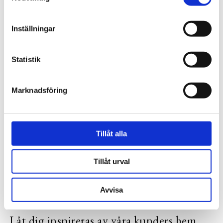
RECENSIONER
PRODUKTBLAD
Inställningar
Statistik
30 dagars öppet köp - gäller ej företagskunder eller beställningsvaror
Marknadsföring
VISA ALLT INOM PLÄDAR
Tillåt alla
SE HELA VARUMÄRKET
Tillåt urval
Avvisa
Låt dig inspireras av våra kunders hem