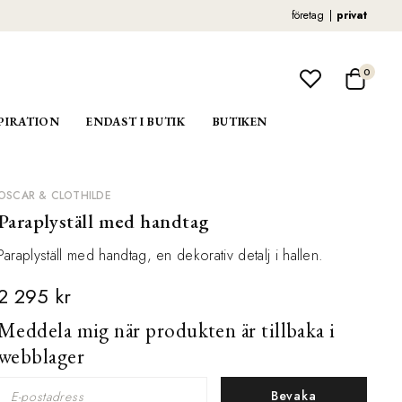
företag
privat
0
PIRATION
ENDAST I BUTIK
BUTIKEN
OSCAR & CLOTHILDE
Paraplyställ med handtag
Paraplyställ med handtag, en dekorativ detalj i hallen.
2 295 kr
Meddela mig när produkten är tillbaka i
webblager
Bevaka