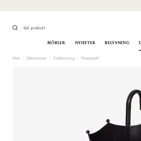
MÖBLER
NYHETER
BELYSNING
Start
Dekorationer
Småförvaring
Paraplyställ