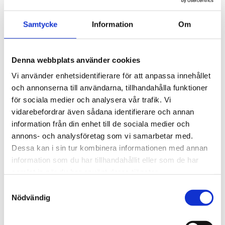
PRODUKTBLAD
Samtycke
Information
Om
30 dagars öppet köp - gäller ej företagskunder eller beställningsvaror
Denna webbplats använder cookies
Vi använder enhetsidentifierare för att anpassa innehållet
och annonserna till användarna, tillhandahålla funktioner
VISA ALLT INOM LED-LJUS
för sociala medier och analysera vår trafik. Vi
vidarebefordrar även sådana identifierare och annan
information från din enhet till de sociala medier och
SE HELA VARUMÄRKET
annons- och analysföretag som vi samarbetar med.
Dessa kan i sin tur kombinera informationen med annan
information som du har tillhandahållit eller som de har
samlat in när du har använt deras tjänster.
Samtyckesval
Tillhörande produkter
Nödvändig