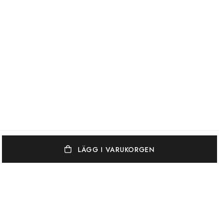
LÄGG I VARUKORGEN
OSCAR & CLOTHILDE
KUNDSERVICE