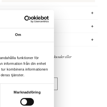
BESKRIVNING
RECENSIONER
Om
PRODUKTBLAD
30 dagars öppet köp - gäller ej företagskunder eller
andahålla funktioner för
beställningsvaror
n information från din enhet
 tur kombinera informationen
deras tjänster.
VISA ALLT INOM LED-LAMPOR
Marknadsföring
SE HELA VARUMÄRKET