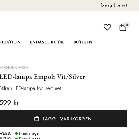
företag
privat
0
PIRATION
ENDAST I BUTIK
BUTIKEN
WIKHOLM FORM
LED-lampa Empoli Vit/Silver
Stilren LED-lampa för hemmet
599 kr
LÄGG I VARUKORGEN
WEBB:
Finns i lager