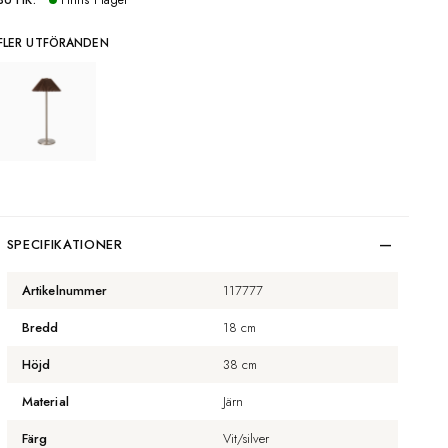
BUTIK:
Finns i lager
FLER UTFÖRANDEN
SPECIFIKATIONER
Artikelnummer
117777
Bredd
18 cm
Höjd
38 cm
Material
Järn
Färg
Vit/silver