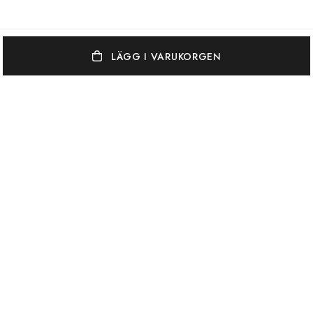
LÄGG I VARUKORGEN
OSCAR & CLOTHILDE
KUNDSERVICE
VARUMÄRKEN
Oscar & Clothilde står för en elegant, vågad och färgstark