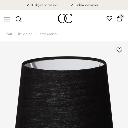
30 dagars öppet köp
Snabba leveranser
0
Start
Belysning
Lampskärmar