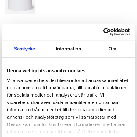
SPECIFIKATIONER
Samtycke
Information
Om
Artikelnummer
112328
Diameter
22 cm
Denna webbplats använder cookies
Höjd
21 cm
Vi använder enhetsidentifierare för att anpassa innehållet
och annonserna till användarna, tillhandahålla funktioner
Material
Linne
för sociala medier och analysera vår trafik. Vi
Färg
Svart
vidarebefordrar även sådana identifierare och annan
information från din enhet till de sociala medier och
Färg insida
Vit
annons- och analysföretag som vi samarbetar med.
Fäste
Ringfäste
Dessa kan i sin tur kombinera informationen med annan
information som du har tillhandahållit eller som de har