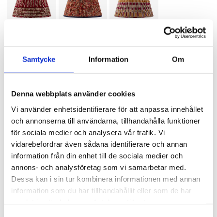
Samtycke
Information
Om
SPECIFIKATIONER
Artikelnummer
115492
Denna webbplats använder cookies
Diameter
40 cm
Vi använder enhetsidentifierare för att anpassa innehållet
och annonserna till användarna, tillhandahålla funktioner
Material
Bomull
för sociala medier och analysera vår trafik. Vi
Färg
Multifärgad
vidarebefordrar även sådana identifierare och annan
information från din enhet till de sociala medier och
Fäste
Lyra
annons- och analysföretag som vi samarbetar med.
Dessa kan i sin tur kombinera informationen med annan
BESKRIVNING
information som du har tillhandahållit eller som de har
samlat in när du har använt deras tjänster.
RECENSIONER
Samtyckesval