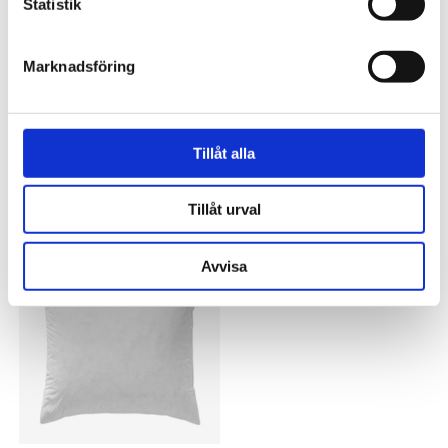
Statistik
VISA ALLT INOM KUDDFODRAL
Marknadsföring
SE HELA VARUMÄRKET
Tillåt alla
Tillhörande produkter
Tillåt urval
Avvisa