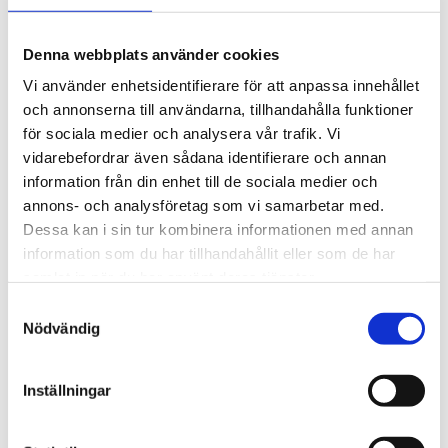
Material
Linne
Färg
Spicy red
Denna webbplats använder cookies
Mönster
Paradise
Vi använder enhetsidentifierare för att anpassa innehållet
och annonserna till användarna, tillhandahålla funktioner
för sociala medier och analysera vår trafik. Vi
BESKRIVNING
vidarebefordrar även sådana identifierare och annan
information från din enhet till de sociala medier och
RECENSIONER
annons- och analysföretag som vi samarbetar med.
Dessa kan i sin tur kombinera informationen med annan
information som du har tillhandahållit eller som de har
OM CHAMOIS
samlat in när du har använt deras tjänster.
Samtyckesval
PRODUKTBLAD
Nödvändig
30 dagars öppet köp - gäller ej företagskunder eller beställningsvaror
Inställningar