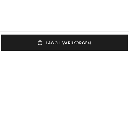
LÄGG I VARUKORGEN
OSCAR & CLOTHILDE
KUNDSERVICE
VARUMÄRKEN