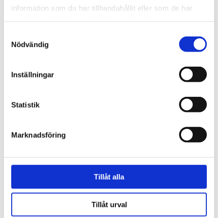
information som du har tillhandahållit eller som de har
Brinntid
60-70 timmar
samlat in när du har använt deras tjänster.
Samtyckesval
BESKRIVNING
Nödvändig
RECENSIONER
Inställningar
OM ASTIER DE VILLATTE
Statistik
PRODUKTBLAD
Marknadsföring
30 dagars öppet köp - gäller ej företagskunder eller beställningsvaror
Tillåt alla
VISA ALLT INOM DOFTLJUS
Tillåt urval