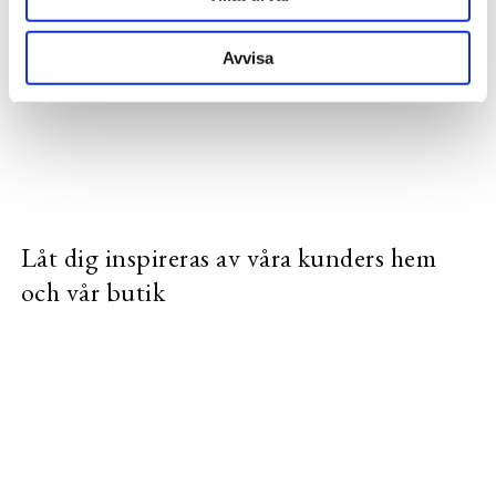
Ostset i elegant box
Vitlökstillbehör i elegant box
595 kr
495 kr
Avvisa
Låt dig inspireras av våra kunders hem
och vår butik