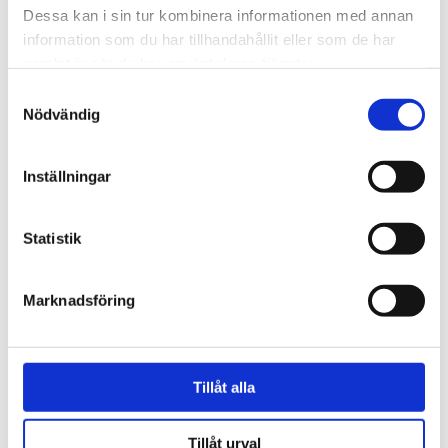
Dessa kan i sin tur kombinera informationen med annan
information som du har tillhandahållit eller som de har
VISA ALLT INOM SERVERINGSTILLBEHÖR
samlat in när du har använt deras tjänster.
Samtyckesval
Nödvändig
Du kanske också gillar
Inställningar
Statistik
Marknadsföring
Tillåt alla
Tillåt urval
PRINTWORKS
PRINTWORKS