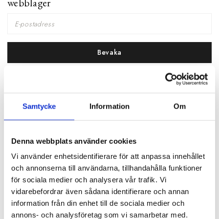
webblager
Bevaka
WEBB:
Finns ej i lager
BUTIK:
Finns ej i lager
Samtycke
Information
Om
BESKRIVNING
Denna webbplats använder cookies
RECENSIONER
Vi använder enhetsidentifierare för att anpassa innehållet
och annonserna till användarna, tillhandahålla funktioner
PRODUKTBLAD
för sociala medier och analysera vår trafik. Vi
vidarebefordrar även sådana identifierare och annan
information från din enhet till de sociala medier och
30 dagars öppet köp - gäller ej företagskunder eller beställningsvaror
annons- och analysföretag som vi samarbetar med.