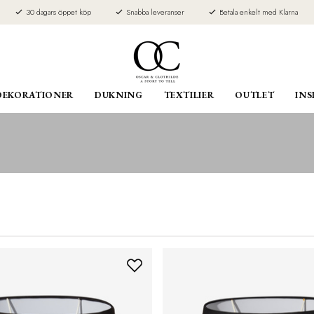
30 dagars öppet köp
Snabba leveranser
Betala enkelt med Klarna
DEKORATIONER
DUKNING
TEXTILIER
OUTLET
INS