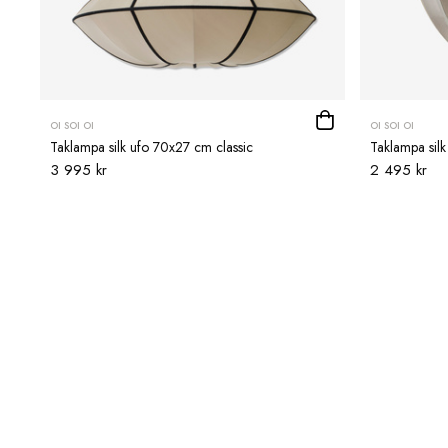
OI SOI OI
OI SOI OI
Taklampa silk ufo 70x27 cm classic
Taklampa sil
3 995 kr
2 495 kr