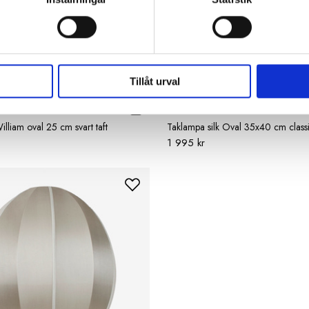
Tillåt urval
HILDE
OI SOI OI
liam oval 25 cm svart taft
Taklampa silk Oval 35x40 cm class
1 995 kr