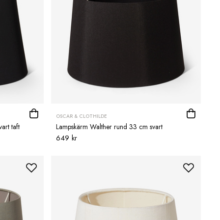
OSCAR & CLOTHILDE
rt taft
Lampskärm Walther rund 33 cm svart
649 kr