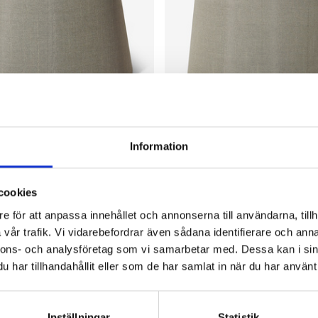
HILDE
OSCAR & CLOTHILDE
Information
alther rund 26 cm grå
Lampskärm Walther rund 33 cm gr
649 kr
cookies
e för att anpassa innehållet och annonserna till användarna, tillh
vår trafik. Vi vidarebefordrar även sådana identifierare och anna
nnons- och analysföretag som vi samarbetar med. Dessa kan i sin
har tillhandahållit eller som de har samlat in när du har använt 
Inställningar
Statistik