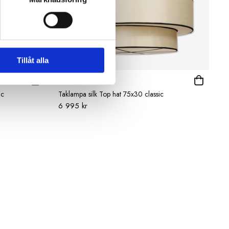
Tillåt alla
OI SOI OI
ic
Taklampa silk Top hat 75x30 classic
6 995 kr