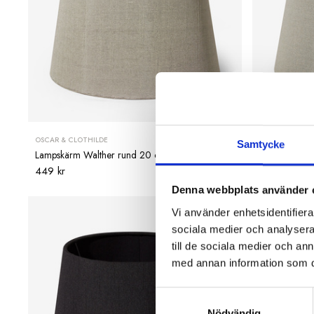
OSCAR & CLOTHILDE
OSCAR & CLOT
Samtycke
Lampskärm Walther rund 20 cm grå
Lampskärm W
449 kr
549 kr
Denna webbplats använder 
Vi använder enhetsidentifierar
sociala medier och analysera 
till de sociala medier och a
med annan information som du 
Samtyckesval
Nödvändig