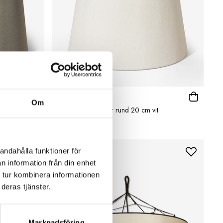
OSCAR & CLOTHILDE
Om
å
Lampskärm Walther rund 20 cm vit
449 kr
andahålla funktioner för
n information från din enhet
 tur kombinera informationen
deras tjänster.
Marknadsföring