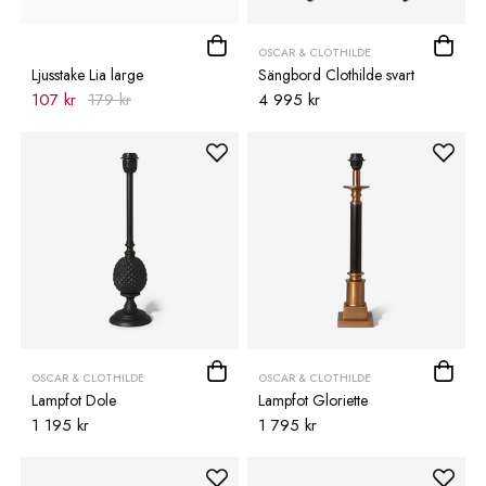
OSCAR & CLOTHILDE
Ljusstake Lia large
Sängbord Clothilde svart
107 kr
179 kr
4 995 kr
OSCAR & CLOTHILDE
OSCAR & CLOTHILDE
Lampfot Dole
Lampfot Gloriette
1 195 kr
1 795 kr