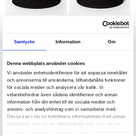
OSCAR & CLOTHILDE
OSCAR & CLOTHILDE
Lampskärm plisserad 35,5 cm
Lampskärm plisserad 20,5 cm
svart linne
svart bomull
Samtycke
Information
Om
899 kr
599 kr
Denna webbplats använder cookies
Vi använder enhetsidentifierare för att anpassa innehållet
och annonserna till användarna, tillhandahålla funktioner
för sociala medier och analysera vår trafik. Vi
vidarebefordrar även sådana identifierare och annan
information från din enhet till de sociala medier och
annons- och analysföretag som vi samarbetar med.
Dessa kan i sin tur kombinera informationen med annan
OSCAR & CLOTHILDE
OSCAR & CLOTHILDE
information som du har tillhandahållit eller som de har
Lampskärm William oval 30 cm
Lampskärm William oval 35,5
samlat in när du har använt deras tjänster.
svart taft
cm svart taft