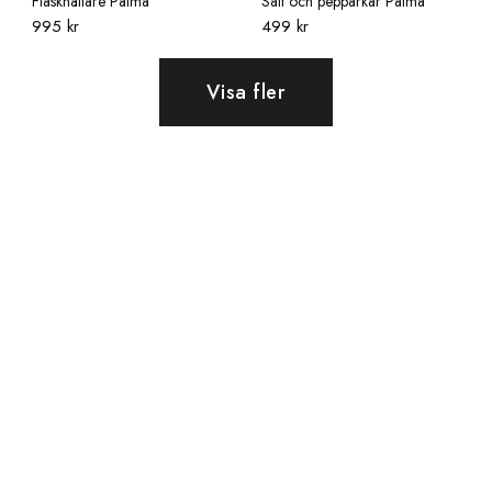
Flaskhållare Palma
Salt och pepparkar Palma
995 kr
499 kr
Visa fler