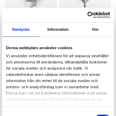
OSCAR & CLOTHILDE
OSCAR & CLOTHILDE
Vägglampett Strand värmeljus
Vägglampett Strand 28 cm
Samtycke
Information
Om
16 cm förnicklad mässing
förnicklad mässing
699 kr
1 395 kr
Denna webbplats använder cookies
Vi använder enhetsidentifierare för att anpassa innehållet
och annonserna till användarna, tillhandahålla funktioner
för sociala medier och analysera vår trafik. Vi
vidarebefordrar även sådana identifierare och annan
information från din enhet till de sociala medier och
annons- och analysföretag som vi samarbetar med.
Dessa kan i sin tur kombinera informationen med annan
information som du har tillhandahållit eller som de har
OSCAR & CLOTHILDE
OSCAR & CLOTHILDE
samlat in när du har använt deras tjänster.
Fat Strand 13 cm Förnicklad
Fat Strand 15 cm Förnicklad
Samtyckesval
mässing
mässing