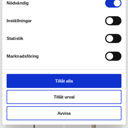
Nödvändig
399 kr
499 kr
Inställningar
Statistik
Marknadsföring
OSCAR & CLOTHILDE
OSCAR & CLOTHILDE
Tillåt alla
Fat Palm silver
Ljusstake Olivia
399 kr
799 kr
Tillåt urval
Avvisa