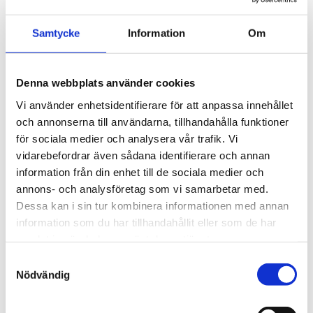
Samtycke
Information
Om
E-postadress:
*
Denna webbplats använder cookies
Ordernummer/Avtalsnummer:
*
Vi använder enhetsidentifierare för att anpassa innehållet
och annonserna till användarna, tillhandahålla funktioner
för sociala medier och analysera vår trafik. Vi
Jag vill ångra mitt köp/avtal enligt ångerrätten
*
vidarebefordrar även sådana identifierare och annan
information från din enhet till de sociala medier och
annons- och analysföretag som vi samarbetar med.
Dessa kan i sin tur kombinera informationen med annan
information som du har tillhandahållit eller som de har
samlat in när du har använt deras tjänster.
*
Obligatoriska fält
Samtyckesval
Nödvändig