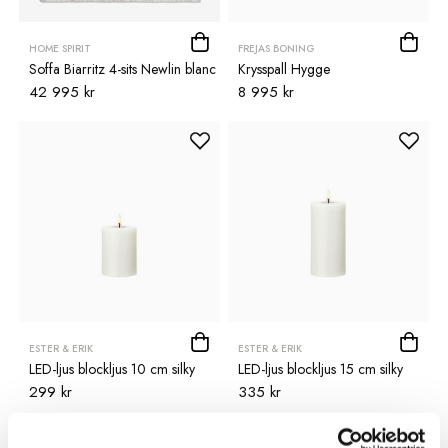
HOME SPIRIT
FREJAS BONING
Soffa Biarritz 4-sits Newlin blanc
Krysspall Hygge
42 995 kr
8 995 kr
ESTER & ERIK
ESTER & ERIK
LED-ljus blockljus 10 cm silky
LED-ljus blockljus 15 cm silky
299 kr
335 kr