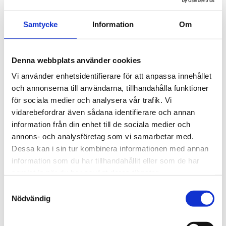
Samtycke
Information
Om
Denna webbplats använder cookies
Vi använder enhetsidentifierare för att anpassa innehållet
och annonserna till användarna, tillhandahålla funktioner
för sociala medier och analysera vår trafik. Vi
WATT & VEKE
OLSSON & JENSEN
Lampskärm rak 28 vit
Estelle skål blå
vidarebefordrar även sådana identifierare och annan
199 kr
229 kr
information från din enhet till de sociala medier och
annons- och analysföretag som vi samarbetar med.
Dessa kan i sin tur kombinera informationen med annan
information som du har tillhandahållit eller som de har
samlat in när du har använt deras tjänster.
Samtyckesval
Nödvändig