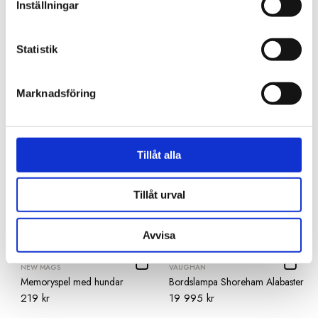
Inställningar
JIO MÖBLER
Statistik
Innerkudde 50x100
Soffa New York 2 sits Tessa
349 kr
Sand
86 995 kr
Marknadsföring
Tillåt alla
Tillåt urval
Avvisa
NEW MAGS
VAUGHAN
Memoryspel med hundar
Bordslampa Shoreham Alabaster
219 kr
19 995 kr