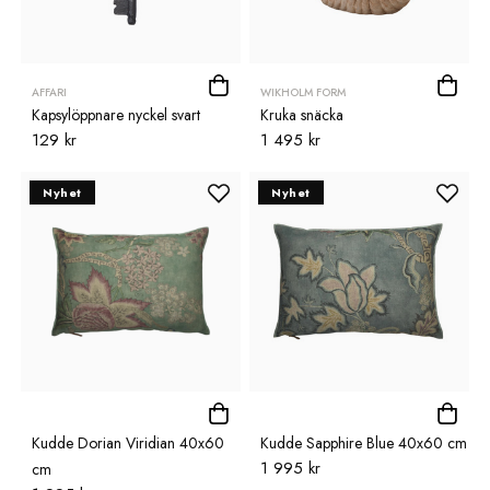
AFFARI
WIKHOLM FORM
Kapsylöppnare nyckel svart
Kruka snäcka
129 kr
1 495 kr
Nyhet
Nyhet
Kudde Dorian Viridian 40x60
Kudde Sapphire Blue 40x60 cm
1 995 kr
cm