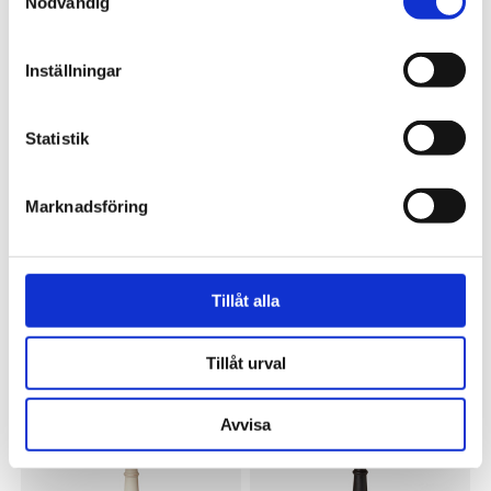
Nödvändig
Avlastningsbord 155 cm antikgrå
Avlastningsbord 155 cm svart
10 995 kr
10 995 kr
Inställningar
Statistik
Marknadsföring
Tillåt alla
OSCAR & CLOTHILDE
OSCAR & CLOTHILDE
Baljfåtölj Clothilde svart
Byrå Clothilde 3 lådor antikgrå
Tillåt urval
9 995 kr
12 995 kr
Avvisa