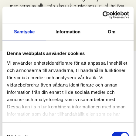
inspireras av allt i från klassisk gustaviansk stil till tidlösa,
nutida former. Hos oss hittar du möbler för alla rum,
dekorativa speglar, vackra ljusstakar, stämningsfull belysning
och mjuka textilier. Upptäck vår egen design och skapa ett
Samtycke
Information
Om
personligt hem med vårt stora utbud av heminredning.
Denna webbplats använder cookies
Eget varumärke
Vi använder enhetsidentifierare för att anpassa innehållet
och annonserna till användarna, tillhandahålla funktioner
för sociala medier och analysera vår trafik. Vi
vidarebefordrar även sådana identifierare och annan
information från din enhet till de sociala medier och
annons- och analysföretag som vi samarbetar med.
Dessa kan i sin tur kombinera informationen med annan
information som du har tillhandahållit eller som de har
samlat in när du har använt deras tjänster.
Samtyckesval
OSCAR & CLOTHILDE
OSCAR & CLOTHILDE