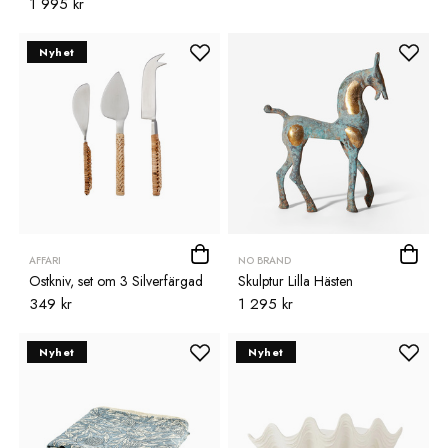
1 995 kr
Nyhet
AFFARI
NO BRAND
Ostkniv, set om 3 Silverfärgad
Skulptur Lilla Hästen
349 kr
1 295 kr
Nyhet
Nyhet